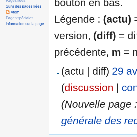
bouton en bas.
Pages liées
Suivi des pages liées
Atom
Légende :
(actu)
=
Pages spéciales
Information sur la page
version,
(diff)
= di
précédente,
m
= m
(actu | diff)
29 av
(
discussion
|
con
(Nouvelle page 
générale des req