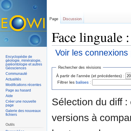
Page
Discussion
Face linguale 
Voir les connexions
Encyclopédie de
Aller à :
navigation
,
rechercher
géologie, minéralogie,
paléontologie et autres
Rechercher des révisions
Géosciences
Communauté
À partir de l'année (et précédentes) :
Actualités
Filtrer les
balises
:
Modifications récentes
Page au hasard
Aide
Sélection du diff 
Créer une nouvelle
page
Galerie des nouveaux
versions à compar
fichiers
Outils