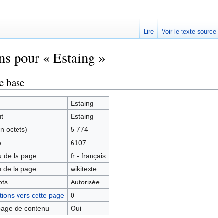
Lire
Voir le texte source
ns pour « Estaing »
rechercher
e base
Estaing
ut
Estaing
en octets)
5 774
e
6107
 de la page
fr - français
 de la page
wikitexte
ots
Autorisée
ions vers cette page
0
age de contenu
Oui