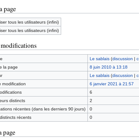
la page
ser tous les utilisateurs (infini)
ser tous les utilisateurs (infini)
 modifications
ge
Le sablais
(
discussion
|
c
e la page
8 juin 2010 à 13:18
ur
Le sablais
(
discussion
|
c
e modification
6 janvier 2021 à 21:57
difications
6
urs distincts
2
tions récentes (dans les derniers 90 jours)
0
istincts récents
0
a page