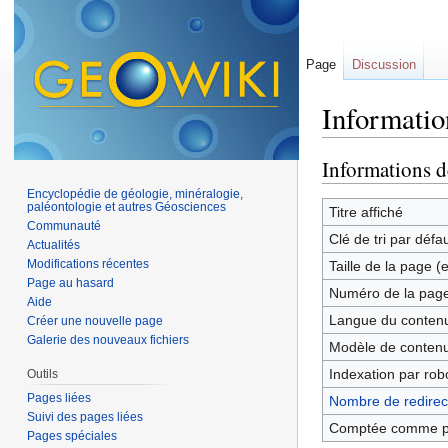
Page
Discussion
Informatio
Aller à :
navigation
,
Informations d
Encyclopédie de géologie, minéralogie,
paléontologie et autres Géosciences
Titre affiché
Communauté
Clé de tri par défa
Actualités
Modifications récentes
Taille de la page (
Page au hasard
Numéro de la pag
Aide
Langue du contenu
Créer une nouvelle page
Galerie des nouveaux fichiers
Modèle de contenu
Indexation par rob
Outils
Pages liées
Nombre de redirect
Suivi des pages liées
Comptée comme p
Pages spéciales