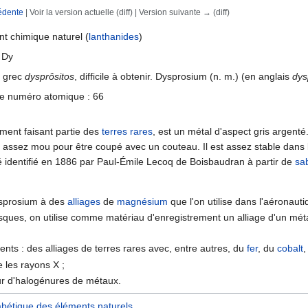
édente
| Voir la version actuelle (diff) | Version suivante → (diff)
rechercher
t chimique naturel (
lanthanides
)
 Dy
u grec
dys­prôsitos
, difficile à obtenir. Dysprosium (n. m.) (en anglais
dys
e numéro atomique : 66
ment faisant partie des
terres rares
, est un métal d'aspect gris argent
 assez mou pour être coupé avec un couteau. Il est assez stable dans l'
 identifié en 1886 par Paul-Émile Lecoq de Boisbaudran à partir de
sa
ysprosium à des
alliages
de
magnésium
que l'on utilise dans l'aéronauti
sques, on utilise comme matériau d'enregistrement un alliage d'un mét
ts : des alliages de terres rares avec, entre autres, du
fer
, du
cobalt
e les rayons X ;
r d'halogénures de métaux.
abétique des éléments naturels