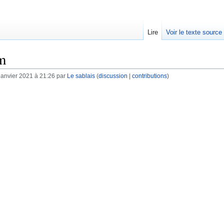
Lire
Voir le texte source
m
janvier 2021 à 21:26 par
Le sablais
(
discussion
|
contributions
)