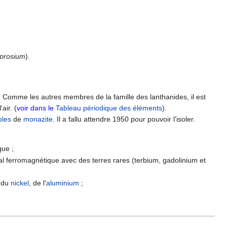
prosium
).
é. Comme les autres membres de la famille des lanthanides, il est
air. (
voir dans le
Tableau périodique des éléments
).
bles
de
monazite
. Il a fallu attendre 1950 pour pouvoir l'isoler.
que ;
al ferromagnétique avec des terres rares (terbium, gadolinium et
, du
nickel
, de l'
aluminium
;