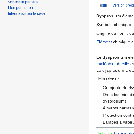
Version imprimable
(
diff
)
← Version préc
Lien permanent
Aller à :
navigation
,
Information sur la page
Dysprosium
élémen
Symbole chimique :
Origine du nom : d
Élément
chimique d
Le dysprosium
élé
malléable
,
ductile
et
Le dysprosium a été
Utilisations :
On ajoute du d
Dans les mini-di
dysprosium) ;
Aimants permanen
Protection contr
Lampes à vapeu
Retour à
Liste alph