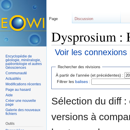
Page
Discussion
Dysprosium : H
Voir les connexions
Encyclopédie de
Aller à :
navigation
,
rechercher
géologie, minéralogie,
paléontologie et autres
Rechercher des révisions
Géosciences
Communauté
À partir de l'année (et précédentes) :
Actualités
Filtrer les
balises
:
Modifications récentes
Page au hasard
Aide
Sélection du diff 
Créer une nouvelle
page
Galerie des nouveaux
versions à compar
fichiers
Outils