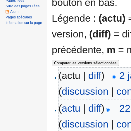
bouton en bas.
Pages liées
Suivi des pages liées
Atom
Légende :
(actu)
=
Pages spéciales
Information sur la page
version,
(diff)
= di
précédente,
m
= m
(actu |
diff
)
2 
(
discussion
|
con
(
actu
|
diff
)
22
(
discussion
|
con