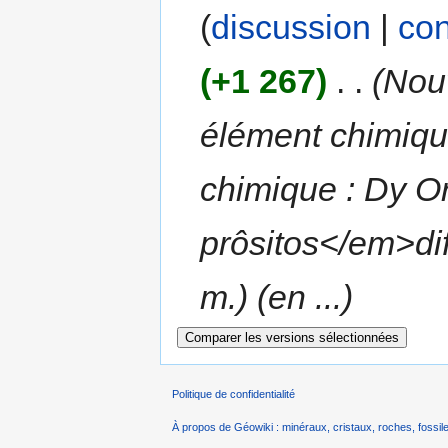
(
discussion
|
con
(+1 267)
‎
. .
(Nou
élément chimique
chimique : Dy O
prôsitos</em>dif
m.) (en ...)
Politique de confidentialité
À propos de Géowiki : minéraux, cristaux, roches, fossile