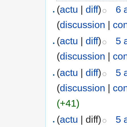
(
actu
|
diff
)
6 
(
discussion
|
con
(
actu
|
diff
)
5 
(
discussion
|
con
(
actu
|
diff
)
5 
(
discussion
|
con
(+41)
(
actu
| diff)
5 