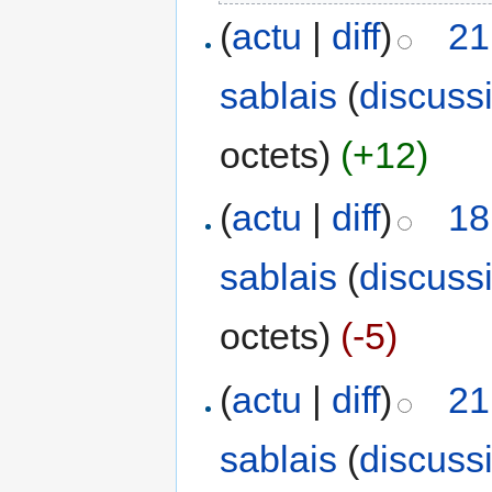
(
actu
|
diff
)
21
sablais
(
discuss
octets)
(+12)
(
actu
|
diff
)
18
sablais
(
discuss
octets)
(-5)
(
actu
|
diff
)
21
sablais
(
discuss