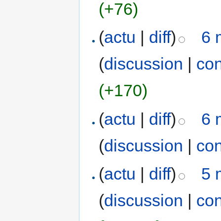
(+76)
(
actu
|
diff
)
6 
(
discussion
|
con
(+170)
(
actu
|
diff
)
6 
(
discussion
|
con
(
actu
|
diff
)
5 
(
discussion
|
con