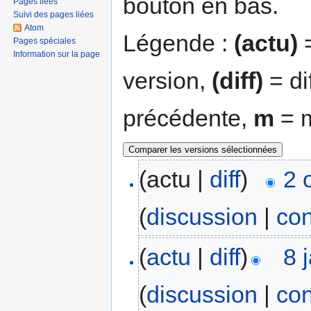
bouton en bas.
Pages liées
Suivi des pages liées
Atom
Légende :
(actu)
=
Pages spéciales
Information sur la page
version,
(diff)
= di
précédente,
m
= m
(actu |
diff
)
2 
(
discussion
|
con
(
actu
|
diff
)
8 
(
discussion
|
con