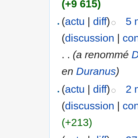
(+9 615)
(
actu
|
diff
)
5 
(
discussion
|
con
. .
(a renommé
D
en
Duranus
)
(
actu
|
diff
)
2 
(
discussion
|
con
(+213)