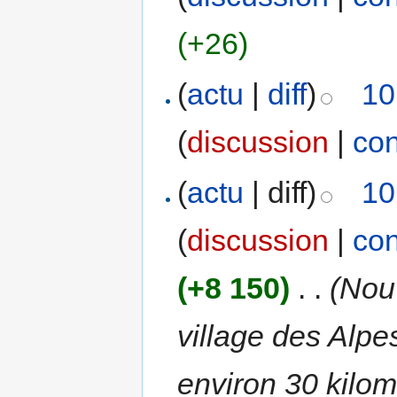
(+26)
(
actu
|
diff
)
10
(
discussion
|
con
(
actu
| diff)
10
(
discussion
|
con
(+8 150)
‎
. .
(Nou
village des Alpe
environ 30 kilom