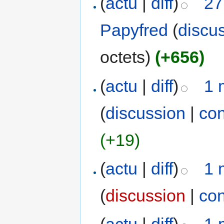
(
actu
|
diff
)
27
Papyfred
(
discu
octets)
(+656)
(
actu
|
diff
)
1 
(
discussion
|
con
(+19)
(
actu
|
diff
)
1 
(
discussion
|
con