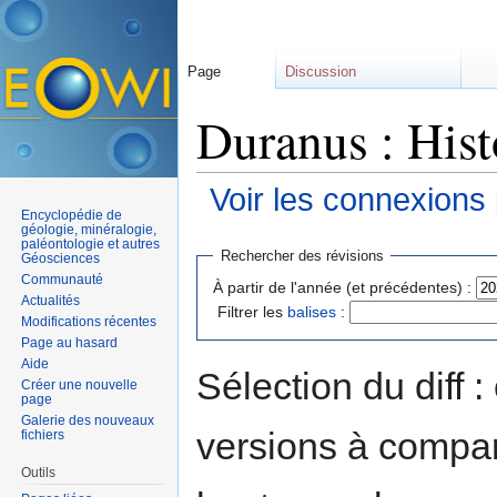
Page
Discussion
Duranus : Hist
Voir les connexions
Encyclopédie de
Aller à :
navigation
,
rechercher
géologie, minéralogie,
paléontologie et autres
Rechercher des révisions
Géosciences
Communauté
À partir de l'année (et précédentes) :
Actualités
Filtrer les
balises
:
Modifications récentes
Page au hasard
Aide
Sélection du diff 
Créer une nouvelle
page
Galerie des nouveaux
versions à compar
fichiers
Outils