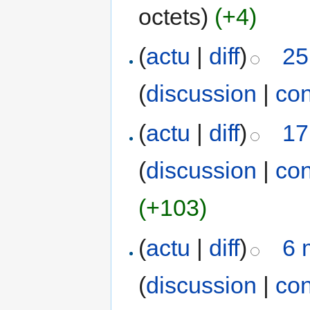
octets)
(+4)
(
actu
|
diff
)
25
(
discussion
|
con
(
actu
|
diff
)
17
(
discussion
|
con
(+103)
(
actu
|
diff
)
6 
(
discussion
|
con