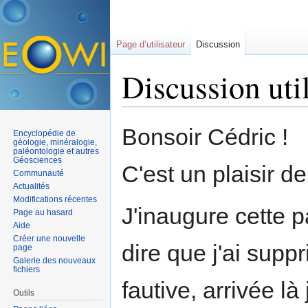
Page d’utilisateur
Discussion
Discussion uti
Aller à :
navigation
,
rechercher
Bonsoir Cédric !
Encyclopédie de
géologie, minéralogie,
paléontologie et autres
Géosciences
C'est un plaisir d
Communauté
Actualités
Modifications récentes
J'inaugure cette p
Page au hasard
Aide
Créer une nouvelle
dire que j'ai supp
page
Galerie des nouveaux
fichiers
fautive, arrivée l
Outils