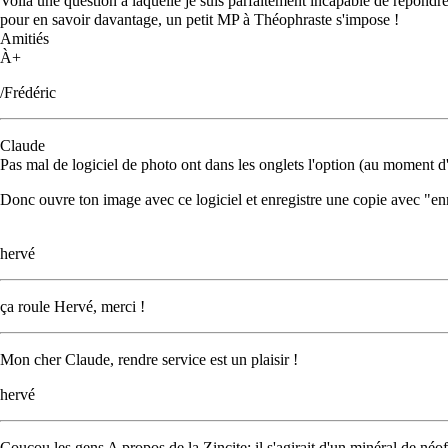
Voilà une question à laquelle je suis parfaitement incapable de répondre
pour en savoir davantage, un petit MP à Théophraste s'impose !
Amitiés
À+
/Frédéric
Claude
Pas mal de logiciel de photo ont dans les onglets l'option (au moment d
Donc ouvre ton image avec ce logiciel et enregistre une copie avec "en
hervé
ça roule Hervé, merci !
Mon cher Claude, rendre service est un plaisir !
hervé
Coucou les gens A propos de la Zincite: il s'agirait d'un minéral de néo