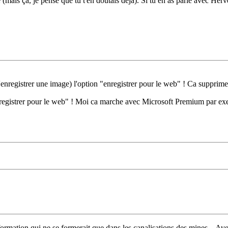
 (mais ça, je pense que tu t'en doutais déjà). Si tu en as parlé avec Her
'enregistrer une image) l'option "enregistrer pour le web" ! Ca supprim
registrer pour le web" ! Moi ca marche avec Microsoft Premium par exemp
formation qui ne se formerait que dans les canalisations des mines... Av