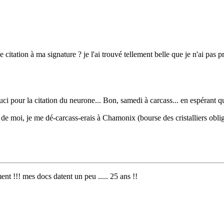
 citation à ma signature ? je l'ai trouvé tellement belle que je n'ai pas 
ouci pour la citation du neurone... Bon, samedi à carcass... en espérant 
re de moi, je me dé-carcass-erais à Chamonix (bourse des cristalliers obl
ment !!! mes docs datent un peu ..... 25 ans !!