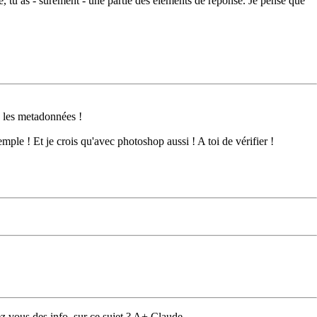
vé, tu as - sûrement - une partie des éléments de réponse. Je pense que
e les metadonnées !
le ! Et je crois qu'avec photoshop aussi ! A toi de vérifier !
ez vous des info. sur ce sujet ? A+ Claude.