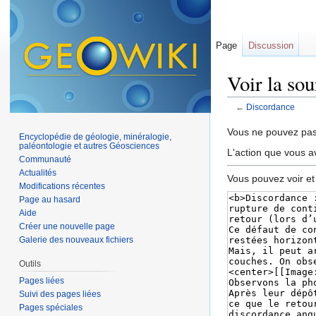
Page
Discussion
Voir la so
←
Discordance
Aller à :
navigation
,
Vous ne pouvez pas 
Encyclopédie de géologie, minéralogie,
paléontologie et autres Géosciences
L'action que vous a
Communauté
Actualités
Vous pouvez voir et
Modifications récentes
Page au hasard
Aide
Créer une nouvelle page
Galerie des nouveaux fichiers
Outils
Pages liées
Suivi des pages liées
Pages spéciales