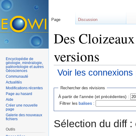
Page
Discussion
Des Cloizeaux 
versions
Encyclopédie de
géologie, minéralogie,
paléontologie et autres
Voir les connexions
Géosciences
Communauté
Aller à :
navigation
,
rechercher
Actualités
Rechercher des révisions
Modifications récentes
Page au hasard
À partir de l'année (et précédentes) :
Aide
Filtrer les
balises
:
Créer une nouvelle
page
Galerie des nouveaux
fichiers
Sélection du diff 
Outils