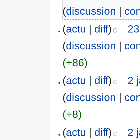
(
discussion
|
con
(
actu
|
diff
)
23
(
discussion
|
con
(+86)
(
actu
|
diff
)
2 
(
discussion
|
con
(+8)
(
actu
|
diff
)
2 