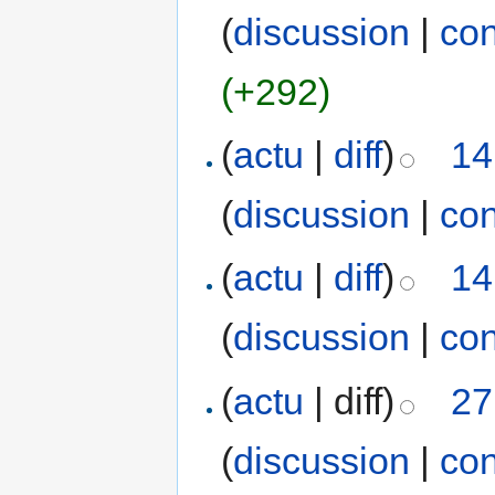
(
discussion
|
con
(+292)
(
actu
|
diff
)
14
(
discussion
|
con
(
actu
|
diff
)
14
(
discussion
|
con
(
actu
| diff)
27
(
discussion
|
con