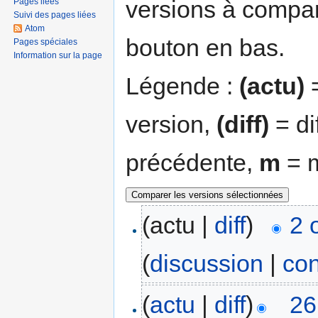
versions à compar
Pages liées
Suivi des pages liées
Atom
bouton en bas.
Pages spéciales
Information sur la page
Légende :
(actu)
=
version,
(diff)
= di
précédente,
m
= m
(actu |
diff
)
2 
(
discussion
|
con
(
actu
|
diff
)
26