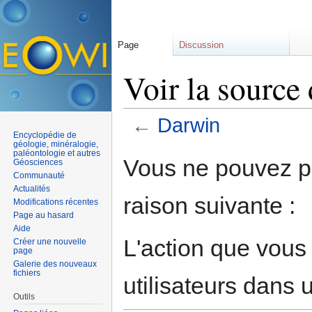
Page
Discussion
Voir la source
←
Darwin
Encyclopédie de
Aller à :
navigation
,
rechercher
géologie, minéralogie,
paléontologie et autres
Vous ne pouvez pa
Géosciences
Communauté
Actualités
raison suivante :
Modifications récentes
Page au hasard
Aide
L'action que vous
Créer une nouvelle
page
Galerie des nouveaux
fichiers
utilisateurs dans
Outils