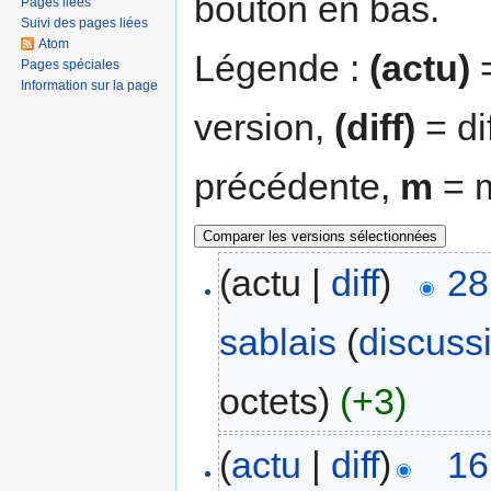
bouton en bas.
Pages liées
Suivi des pages liées
Atom
Légende :
(actu)
=
Pages spéciales
Information sur la page
version,
(diff)
= di
précédente,
m
= m
(actu |
diff
)
28
sablais
(
discuss
octets)
(+3)
(
actu
|
diff
)
16