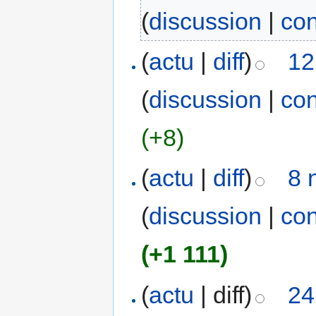
(
discussion
|
con
(
actu
|
diff
)
12
(
discussion
|
con
(+8)
(
actu
|
diff
)
8 
(
discussion
|
con
(+1 111)
(
actu
| diff)
24