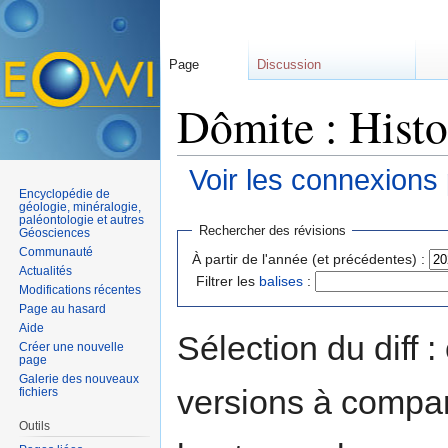
Page
Discussion
Dômite : Histo
Voir les connexions
Encyclopédie de
Aller à :
navigation
,
rechercher
géologie, minéralogie,
paléontologie et autres
Rechercher des révisions
Géosciences
Communauté
À partir de l'année (et précédentes) :
Actualités
Filtrer les
balises
:
Modifications récentes
Page au hasard
Aide
Sélection du diff 
Créer une nouvelle
page
Galerie des nouveaux
versions à compar
fichiers
Outils