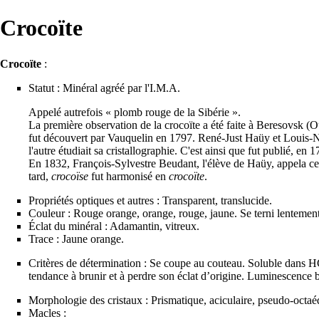
Crocoïte
Crocoïte
:
Statut : Minéral agréé par l'
I.M.A.
Appelé autrefois « plomb rouge de la Sibérie ».
La première observation de la crocoïte a été faite à Beresovsk (
fut découvert par Vauquelin en 1797. René-Just
Haüy
et Louis-
l'autre étudiait sa
cristallographie
. C'est ainsi que fut publié, en 
En 1832, François-Sylvestre
Beudant
, l'élève de Haüy, appela c
tard,
crocoïse
fut harmonisé en
crocoïte
.
Propriétés optiques et autres : Transparent, translucide.
Couleur : Rouge orange, orange, rouge, jaune. Se terni lentement 
Éclat du minéral : Adamantin, vitreux.
Trace : Jaune orange.
Critères de détermination : Se coupe au couteau. Soluble dans HCl 
tendance à brunir et à perdre son éclat d’origine. Luminescence 
Morphologie des cristaux : Prismatique, aciculaire, pseudo-octaéd
Macles :