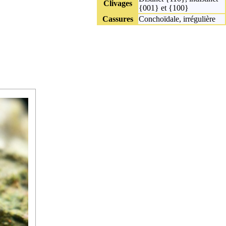
Clivages
{001} et {100}
Cassures
Conchoïdale, irrégulière