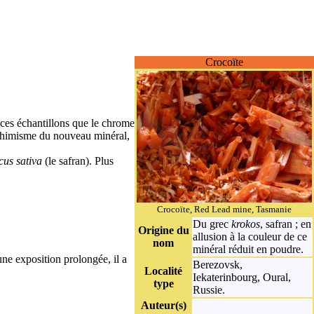
Crocoïte
 ces échantillons que le
chrome
 le chimisme du nouveau
minéral
,
cus sativa
(le safran). Plus
Crocoïte, Red Lead mine, Tasmanie
Du grec
krokos
, safran ; en
Origine du
allusion à la couleur de ce
nom
minéral réduit en poudre.
une exposition prolongée, il a
Berezovsk,
Localité
Iekaterinbourg, Oural,
type
Russie.
Auteur(s)