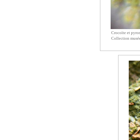
Crocoïte et
pyro
Collection musée