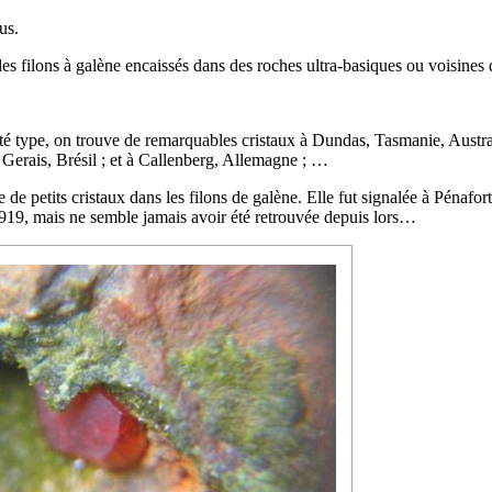
us.
es
filons
à
galène
encaissés dans des
roches
ultra-
basiques
ou voisines d
ité type
, on trouve de remarquables cristaux à Dundas, Tasmanie, Austral
Gerais, Brésil ; et à Callenberg, Allemagne ; …
 de petits cristaux dans les
filons
de
galène
. Elle fut signalée à Pénafort
1919, mais ne semble jamais avoir été retrouvée depuis lors…