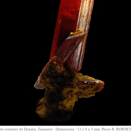
ïte terminée de Dundas, Tasmanie - Dimensions : 13 x 6 x 3 mm. Photo R. BORNE