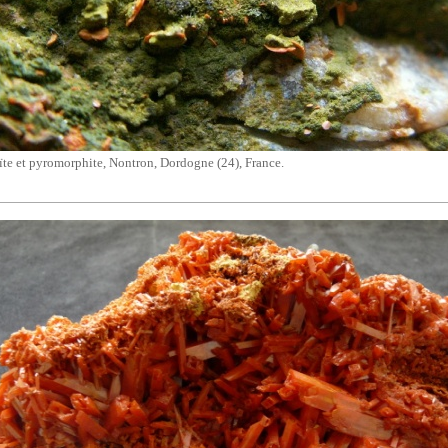
te et
pyromorphite
,
Nontron
, Dordogne (24), France.