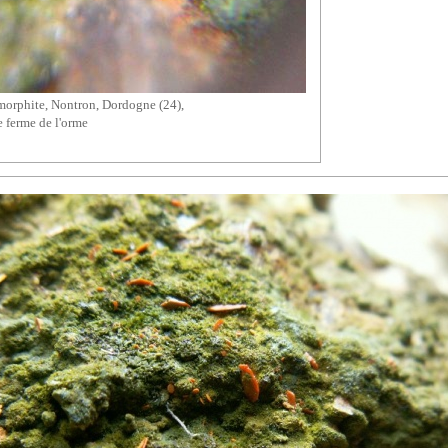
morphite
,
Nontron
, Dordogne (24),
 ferme de l'orme