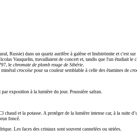
Oural, Russie) dans un
quartz
aurifère à
galène
et
lindströmite
et c'est sur
Nicolas
Vauquelin
, travaillaient de concert et, tandis que l'un étudiait
1797, le
chromate de plomb rouge de Sibérie
.
e minéral
crocoïse
pour sa couleur semblable à celle des étamines de
cro
par exposition à la lumière du jour. Poussière safran.
chaud et la potasse. A protéger de la lumière intense car, à la suite d’
brun foncé.
rique. Les faces des cristaux sont souvent cannelées ou striées.