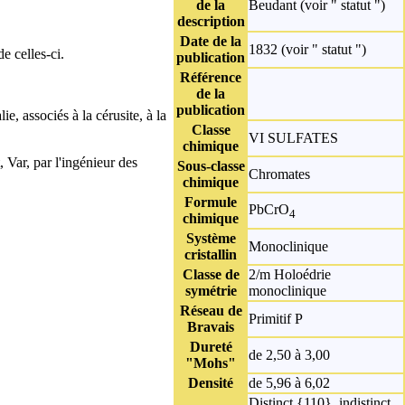
de la
Beudant
(voir " statut ")
description
Date de la
1832 (voir " statut ")
e celles-ci.
publication
Référence
de la
publication
ie, associés à la
cérusite
, à la
Classe
VI SULFATES
chimique
, Var, par l'ingénieur des
Sous-classe
Chromates
chimique
Formule
PbCrO
4
chimique
Système
Monoclinique
cristallin
Classe de
2/m Holoédrie
symétrie
monoclinique
Réseau de
Primitif P
Bravais
Dureté
de 2,50 à 3,00
"Mohs"
Densité
de 5,96 à 6,02
Distinct {110}, indistinct