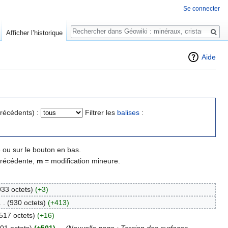
Se connecter
Rechercher
Afficher l’historique
Aide
précédents) :
Filtrer les
balises
:
 ou sur le bouton en bas.
précédente,
m
= modification mineure.
933 octets)
(+3)
. .
(930 octets)
(+413)
517 octets)
(+16)