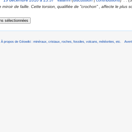
19 décembre 2010 à 23:37
‎
Valanni
(
discussion
|
contributions
)
‎
. .
(5
 miroir de faille. Cette torsion, qualifiée de "crochon" , affecte le pl
À propos de Géowiki : minéraux, cristaux, roches, fossiles, volcans, météorites, etc.
Aver