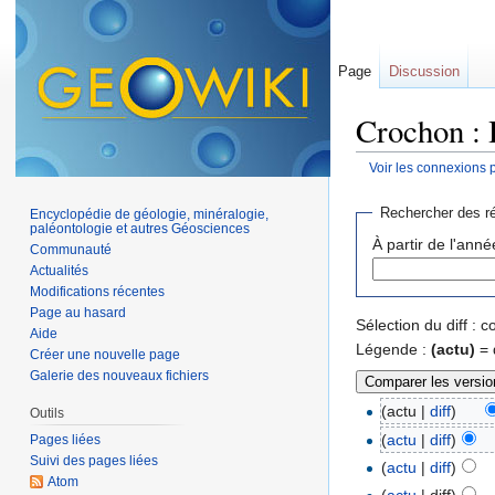
Page
Discussion
Crochon : 
Voir les connexions 
Aller à :
navigation
,
Rechercher des ré
Encyclopédie de géologie, minéralogie,
paléontologie et autres Géosciences
À partir de l'anné
Communauté
Actualités
Modifications récentes
Page au hasard
Sélection du diff :
Aide
Légende :
(actu)
= 
Créer une nouvelle page
Galerie des nouveaux fichiers
(actu |
diff
)
Outils
(
actu
|
diff
)
Pages liées
Suivi des pages liées
(
actu
|
diff
)
Atom