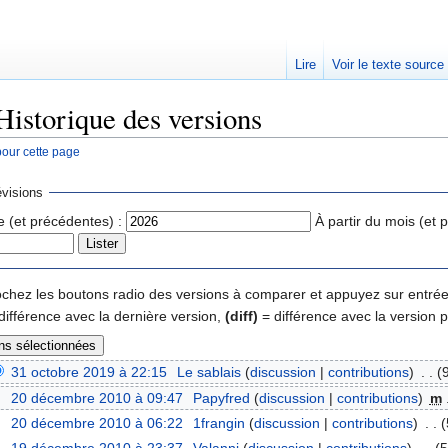
Lire
Voir le texte source
Historique des versions
pour cette page
rechercher
visions
e (et précédentes) :
À partir du mois (et 
 cochez les boutons radio des versions à comparer et appuyez sur entrée
différence avec la dernière version,
(diff)
= différence avec la version 
31 octobre 2019 à 22:15
‎
Le sablais
(
discussion
|
contributions
)
‎
. .
(
20 décembre 2010 à 09:47
‎
Papyfred
(
discussion
|
contributions
)
‎
m
20 décembre 2010 à 06:22
‎
1frangin
(
discussion
|
contributions
)
‎
. .
(