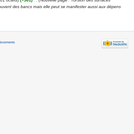
01 octets)
(+501)
‎
. .
(Nouvelle page : Torsion des surfaces
us souvent des bancs mais elle peut se manifester aussi aux dépens
tissements