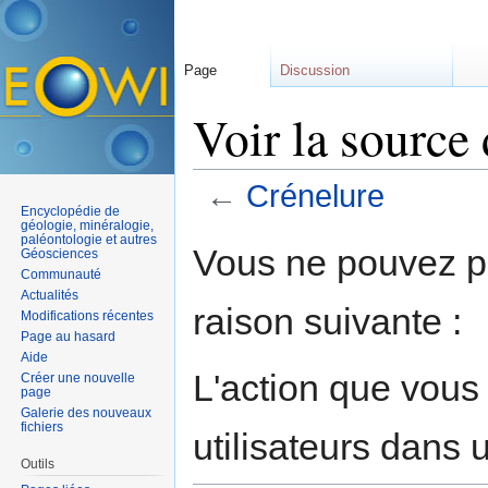
Page
Discussion
Voir la source
←
Crénelure
Encyclopédie de
Aller à :
navigation
,
rechercher
géologie, minéralogie,
paléontologie et autres
Vous ne pouvez pa
Géosciences
Communauté
Actualités
raison suivante :
Modifications récentes
Page au hasard
Aide
L'action que vous
Créer une nouvelle
page
Galerie des nouveaux
fichiers
utilisateurs dans
Outils