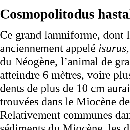
Cosmopolitodus hasta
Ce grand
lamniforme
, dont 
anciennement appelé
isurus
du
Néogène
, l’animal de gra
atteindre 6 mètres, voire pl
dents de plus de 10 cm aura
trouvées dans le
Miocène
de
Relativement communes dans
sédiments du Miocène, les de