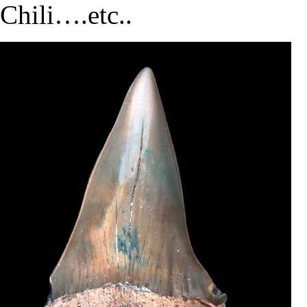
Chili….etc..