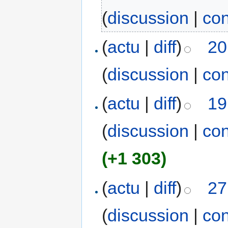
(
discussion
|
con
(
actu
|
diff
)
20
(
discussion
|
con
(
actu
|
diff
)
19
(
discussion
|
con
(+1 303)
(
actu
|
diff
)
27
(
discussion
|
con