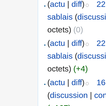
(
actu
|
diff
)
22
sablais
(
discuss
octets)
(0)
(
actu
|
diff
)
22
sablais
(
discuss
octets)
(+4)
(
actu
|
diff
)
16
(
discussion
|
con