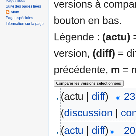
versions à compar
Pages liées
Suivi des pages liées
Atom
bouton en bas.
Pages spéciales
Information sur la page
Légende :
(actu)
=
version,
(diff)
= di
précédente,
m
= m
(actu |
diff
)
23
(
discussion
|
con
(
actu
|
diff
)
20