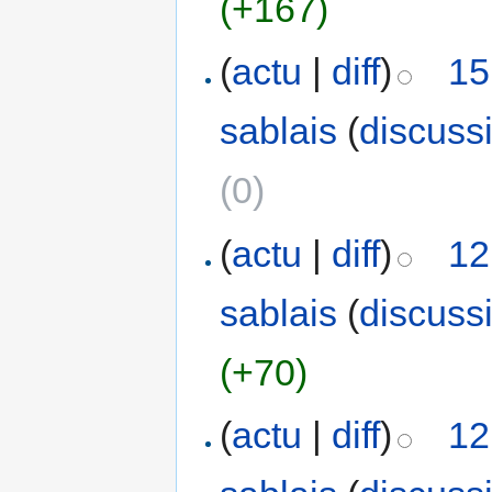
(+167)
(
actu
|
diff
)
15
sablais
(
discuss
(0)
(
actu
|
diff
)
12
sablais
(
discuss
(+70)
(
actu
|
diff
)
12