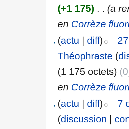
(+1 175)
‎
. .
(a 
en
Corrèze fluori
(
actu
|
diff
)
27
Théophraste
(
di
(1 175 octets)
(0
en
Corrèze fluori
(
actu
|
diff
)
7 
(
discussion
|
con