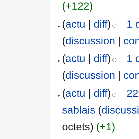
(+122)
(
actu
|
diff
)
1 
(
discussion
|
con
(
actu
|
diff
)
1 
(
discussion
|
con
(
actu
|
diff
)
22
sablais
(
discuss
octets)
(+1)