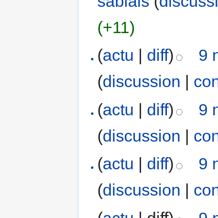
sablais
(
discuss
(+11)
(
actu
|
diff
)
9 
(
discussion
|
con
(
actu
|
diff
)
9 
(
discussion
|
con
(
actu
|
diff
)
9 
(
discussion
|
con
(
actu
| diff)
9 