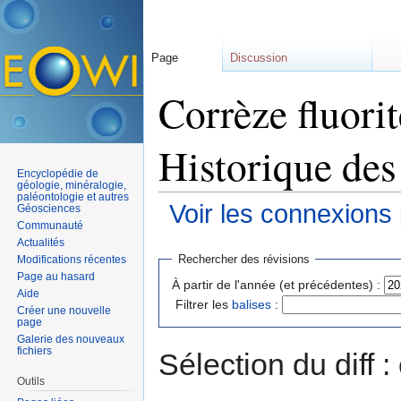
Page
Discussion
Corrèze fluorit
Historique des
Encyclopédie de
géologie, minéralogie,
paléontologie et autres
Voir les connexions
Géosciences
Communauté
Aller à :
navigation
,
rechercher
Actualités
Rechercher des révisions
Modifications récentes
Page au hasard
À partir de l'année (et précédentes) :
Aide
Filtrer les
balises
:
Créer une nouvelle
page
Galerie des nouveaux
fichiers
Sélection du diff 
Outils