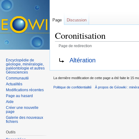
Page
Discussion
Coronitisation
Page de redirection
Aller à :
navigation
,
rechercher
Rediriger vers :
Altération
Encyclopédie de
géologie, minéralogie,
paléontologie et autres
Géosciences
Communauté
La dernière modification de cette page a été faite le 15 m
Actualités
Politique de confidentialité
À propos de Géowiki : minérau
Modifications récentes
Page au hasard
Aide
Créer une nouvelle
page
Galerie des nouveaux
fichiers
Outils