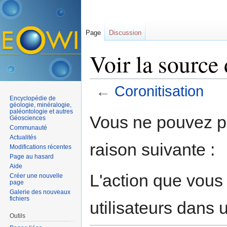
Page
Discussion
Voir la source
←
Coronitisation
Encyclopédie de
Aller à :
navigation
,
rechercher
géologie, minéralogie,
paléontologie et autres
Vous ne pouvez pa
Géosciences
Communauté
Actualités
raison suivante :
Modifications récentes
Page au hasard
Aide
L'action que vous
Créer une nouvelle
page
Galerie des nouveaux
fichiers
utilisateurs dans
Outils