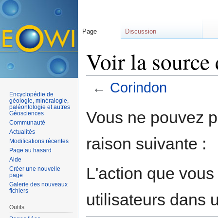
Page
Discussion
Voir la source
←
Corindon
Encyclopédie de
Aller à :
navigation
,
rechercher
géologie, minéralogie,
paléontologie et autres
Vous ne pouvez pa
Géosciences
Communauté
Actualités
raison suivante :
Modifications récentes
Page au hasard
Aide
L'action que vous
Créer une nouvelle
page
Galerie des nouveaux
fichiers
utilisateurs dans
Outils