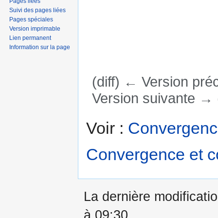
Pages liées
Suivi des pages liées
Pages spéciales
Version imprimable
Lien permanent
Information sur la page
(diff) ← Version préc
Version suivante → (
Aller à :
navigation
,
rechercher
Voir :
Convergence
Convergence et co
La dernière modificati
à 09:30.