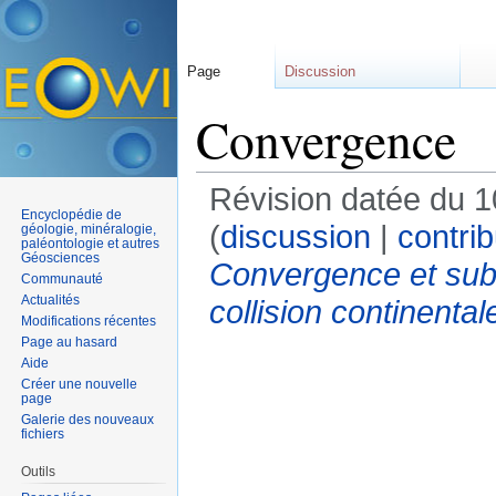
Page
Discussion
Convergence
Révision datée du 
Encyclopédie de
(
discussion
|
contrib
géologie, minéralogie,
paléontologie et autres
Géosciences
Convergence et sub
Communauté
Actualités
collision continental
Modifications récentes
Page au hasard
Aide
Créer une nouvelle
page
Galerie des nouveaux
fichiers
Outils