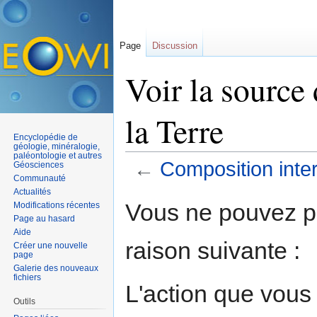
Page
Discussion
Voir la source
la Terre
Encyclopédie de
géologie, minéralogie,
paléontologie et autres
←
Composition inter
Géosciences
Communauté
Aller à :
navigation
,
rechercher
Actualités
Vous ne pouvez pa
Modifications récentes
Page au hasard
Aide
raison suivante :
Créer une nouvelle
page
Galerie des nouveaux
fichiers
L'action que vous
Outils