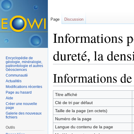
Page
Discussion
Informations 
dureté, la densi
Encyclopédie de
géologie, minéralogie,
paléontologie et autres
Aller à :
navigation
,
rechercher
Géosciences
Informations de
Communauté
Actualités
Modifications récentes
Page au hasard
Titre affiché
Aide
Clé de tri par défaut
Créer une nouvelle
page
Taille de la page (en octets)
Galerie des nouveaux
fichiers
Numéro de la page
Langue du contenu de la page
Outils