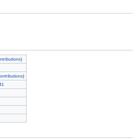
ntributions
)
ontributions
)
41