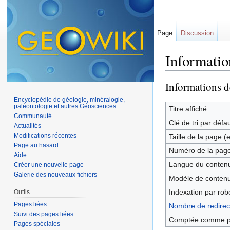
Page
Discussion
Informatio
Aller à :
navigation
,
Informations d
Encyclopédie de géologie, minéralogie,
paléontologie et autres Géosciences
Titre affiché
Communauté
Clé de tri par défa
Actualités
Modifications récentes
Taille de la page (
Page au hasard
Numéro de la pag
Aide
Langue du contenu
Créer une nouvelle page
Galerie des nouveaux fichiers
Modèle de contenu
Indexation par rob
Outils
Pages liées
Nombre de redirect
Suivi des pages liées
Comptée comme p
Pages spéciales