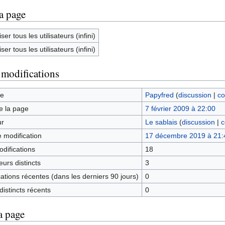
la page
ser tous les utilisateurs (infini)
ser tous les utilisateurs (infini)
 modifications
ge
Papyfred
(
discussion
|
co
e la page
7 février 2009 à 22:00
ur
Le sablais
(
discussion
|
c
e modification
17 décembre 2019 à 21:
difications
18
urs distincts
3
tions récentes (dans les derniers 90 jours)
0
istincts récents
0
a page