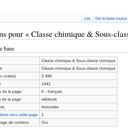
Lire
Voir le texte source
ns pour « Classe chimique & Sous-clas
rechercher
e base
Classe chimique & Sous-classe chimique
ut
Classe chimique & Sous-classe chimique
en octets)
3 498
e
1442
 de la page
fr - français
 de la page
wikitexte
ots
Autorisée
ions vers cette page
1
age de contenu
Oui