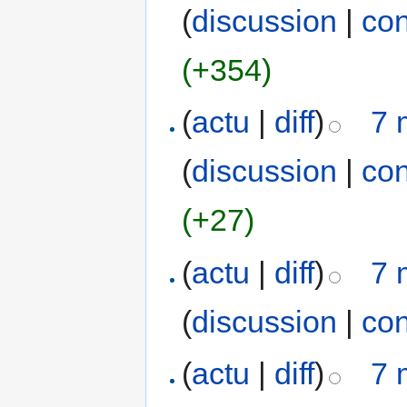
(
discussion
|
con
(+354)
(
actu
|
diff
)
7 
(
discussion
|
con
(+27)
(
actu
|
diff
)
7 
(
discussion
|
con
(
actu
|
diff
)
7 