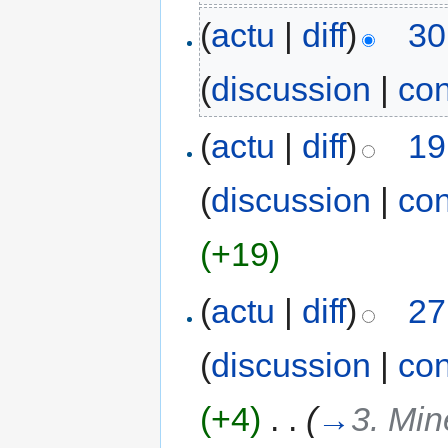
(
actu
|
diff
)
30
(
discussion
|
con
(
actu
|
diff
)
19
(
discussion
|
con
(+19)
(
actu
|
diff
)
27
(
discussion
|
con
(+4)
‎
. .
(
→
3. Min