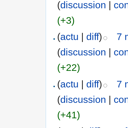
(
discussion
|
con
(+3)
(
actu
|
diff
)
7 
(
discussion
|
con
(+22)
(
actu
|
diff
)
7 
(
discussion
|
con
(+41)