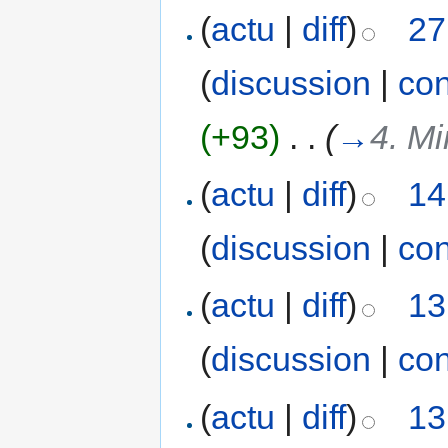
(
actu
|
diff
)
27
(
discussion
|
con
(+93)
‎
. .
(
→
4. M
(
actu
|
diff
)
14
(
discussion
|
con
(
actu
|
diff
)
13
(
discussion
|
con
(
actu
|
diff
)
13