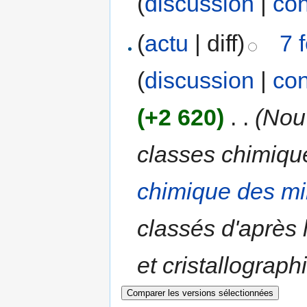
(
discussion
|
con
(
actu
| diff)
7 
(
discussion
|
con
(+2 620)
‎
. .
(Nou
classes chimiqu
chimique des m
classés d'après 
et cristallographi