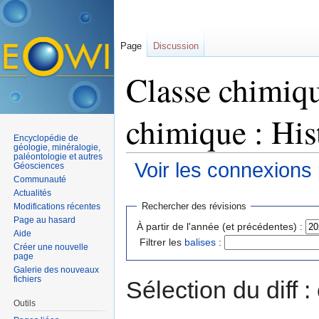
Page
Discussion
Classe chimiq
chimique : His
Encyclopédie de
géologie, minéralogie,
paléontologie et autres
Voir les connexions
Géosciences
Communauté
Aller à :
navigation
,
rechercher
Actualités
Rechercher des révisions
Modifications récentes
Page au hasard
À partir de l'année (et précédentes) :
Aide
Filtrer les
balises
:
Créer une nouvelle
page
Galerie des nouveaux
fichiers
Sélection du diff 
Outils