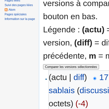
versions à compar
Pages liées
Suivi des pages liées
Atom
bouton en bas.
Pages spéciales
Information sur la page
Légende :
(actu)
=
version,
(diff)
= di
précédente,
m
= m
(actu |
diff
)
17
sablais
(
discuss
octets)
(-4)