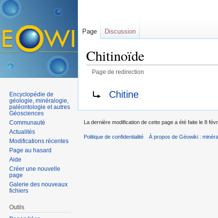
Page
Discussion
Chitinoïde
Page de redirection
Aller à :
navigation
,
rechercher
Rediriger vers :
Chitine
Encyclopédie de
géologie, minéralogie,
paléontologie et autres
Géosciences
Communauté
La dernière modification de cette page a été faite le 8 fév
Actualités
Politique de confidentialité
À propos de Géowiki : minérau
Modifications récentes
Page au hasard
Aide
Créer une nouvelle
page
Galerie des nouveaux
fichiers
Outils