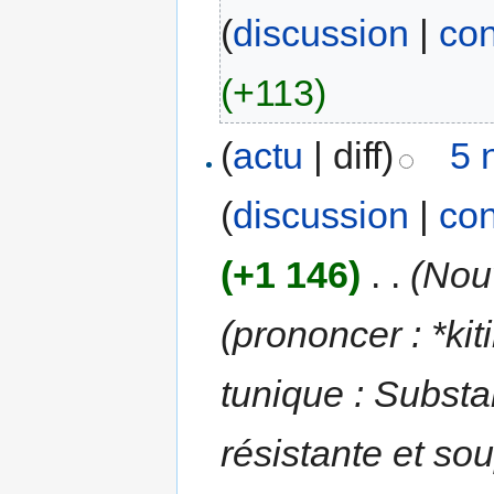
(
discussion
|
con
(+113)
(
actu
| diff)
5 
(
discussion
|
con
(+1 146)
‎
. .
(Nouv
(prononcer : *k
tunique : Substa
résistante et sou