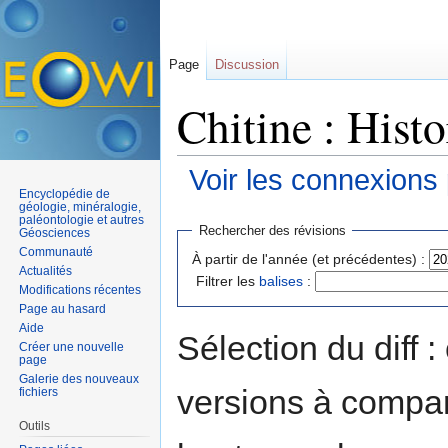
Page
Discussion
Chitine : Hist
Voir les connexions
Encyclopédie de
Aller à :
navigation
,
rechercher
géologie, minéralogie,
paléontologie et autres
Rechercher des révisions
Géosciences
Communauté
À partir de l'année (et précédentes) :
Actualités
Filtrer les
balises
:
Modifications récentes
Page au hasard
Aide
Sélection du diff 
Créer une nouvelle
page
Galerie des nouveaux
versions à compar
fichiers
Outils