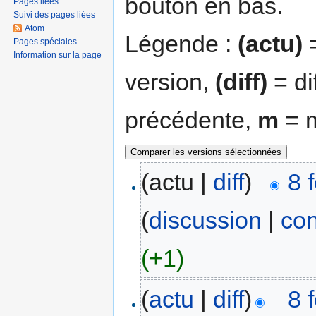
bouton en bas.
Pages liées
Suivi des pages liées
Atom
Légende :
(actu)
=
Pages spéciales
Information sur la page
version,
(diff)
= di
précédente,
m
= m
(actu |
diff
)
8 
(
discussion
|
con
(+1)
(
actu
|
diff
)
8 