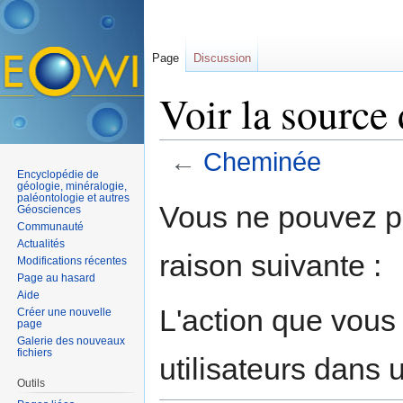
Page
Discussion
Voir la source
←
Cheminée
Encyclopédie de
Aller à :
navigation
,
rechercher
géologie, minéralogie,
paléontologie et autres
Vous ne pouvez pa
Géosciences
Communauté
Actualités
raison suivante :
Modifications récentes
Page au hasard
Aide
L'action que vous
Créer une nouvelle
page
Galerie des nouveaux
fichiers
utilisateurs dans
Outils