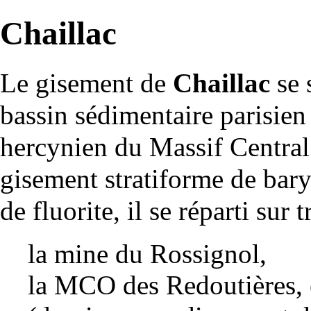
Chaillac
Le
gisement
de
Chaillac
se 
bassin
sédimentaire
parisien 
hercynien
du Massif Centra
gisement
stratiforme
de
bary
de
fluorite
, il se réparti sur t
la
mine
du Rossignol,
la
MCO
des Redoutières, e