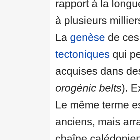
rapport à la long
à plusieurs millie
La
genèse
de ces 
tectoniques
qui pe
acquises dans d
orogénic belts
). 
Le même terme est 
anciens, mais arr
chaîne calédonien