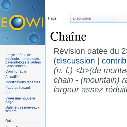
Page
Discussion
Chaîne
Révision datée du 2
Encyclopédie de
(
discussion
|
contrib
géologie, minéralogie,
paléontologie et autres
Géosciences
(n. f.) <b>(de mont
Communauté
Actualités
chain - (mountain) 
Modifications récentes
largeur assez réduite
Page au hasard
Aide
Créer une nouvelle
page
Galerie des nouveaux
fichiers
Outils