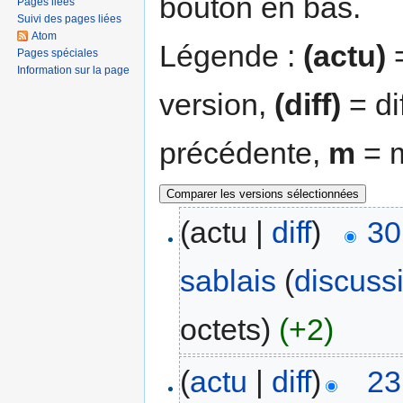
bouton en bas.
Pages liées
Suivi des pages liées
Atom
Légende :
(actu)
=
Pages spéciales
Information sur la page
version,
(diff)
= di
précédente,
m
= m
(actu |
diff
)
30
sablais
(
discuss
octets)
(+2)
(
actu
|
diff
)
23