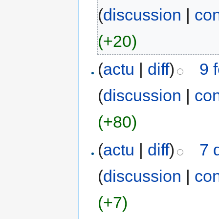
(
discussion
|
con
(+20)
(
actu
|
diff
)
9 
(
discussion
|
con
(+80)
(
actu
|
diff
)
7 
(
discussion
|
con
(+7)