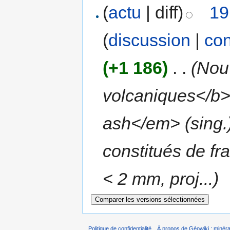
(
actu
| diff)
19
(
discussion
|
con
(+1 186)
‎
. .
(Nou
volcaniques</b> 
ash</em> (sing.
constitués de f
< 2 mm, proj...)
Politique de confidentialité
À propos de Géowiki : minérau