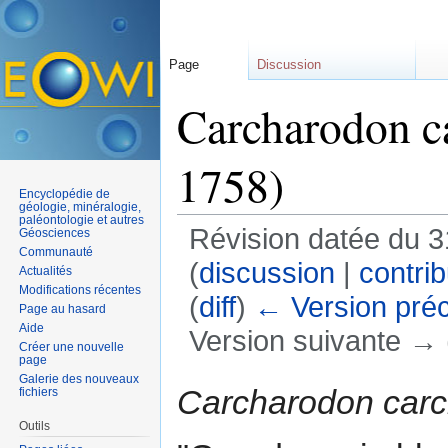
Page
Discussion
Carcharodon 
1758)
Encyclopédie de
géologie, minéralogie,
paléontologie et autres
Révision datée du 3
Géosciences
Communauté
(
discussion
|
contrib
Actualités
Modifications récentes
(
diff
)
← Version pré
Page au hasard
Aide
Version suivante → (
Créer une nouvelle
page
Aller à :
navigation
,
rechercher
Galerie des nouveaux
Carcharodon carc
fichiers
Outils