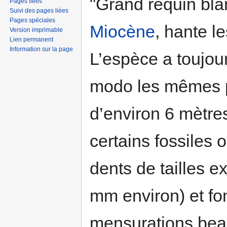
"Grand requin bla
Pages liées
Suivi des pages liées
Pages spéciales
Miocène
, hante l
Version imprimable
Lien permanent
Information sur la page
L’espèce a toujou
modo les mêmes p
d’environ 6 mètr
certains fossiles 
dents de tailles e
mm environ) et fo
mensurations bea