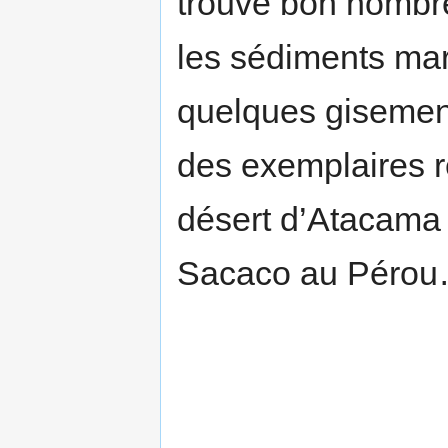
trouvé bon nombre
les sédiments mar
quelques gisemen
des exemplaires 
désert d’Atacama a
Sacaco au Péro