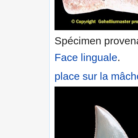
Spécimen provena
Face linguale
.
place sur la mâch