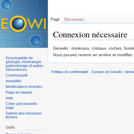
Page
Discussion
Connexion nécessaire
Aller à :
navigation
,
rechercher
Géowiki : minéraux, cristaux, roches, fossil
Vous pouvez revenir en arrière et modifier
Encyclopédie de
géologie, minéralogie,
paléontologie et autres
Géosciences
Politique de confidentialité
À propos de Géowiki : minérau
Communauté
Actualités
Modifications récentes
Page au hasard
Aide
Créer une nouvelle
page
Galerie des nouveaux
fichiers
Outils