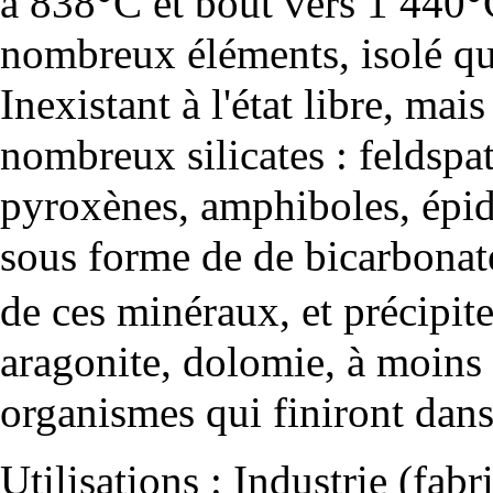
à 838°C et bout vers 1 440°
nombreux
éléments
, isolé 
Inexistant à l'état libre, mai
nombreux
silicates
:
feldspa
pyroxènes
,
amphiboles
,
épi
sous forme de de bicarbon
de ces
minéraux
, et précipi
aragonite
,
dolomie
, à moins 
organismes qui finiront dans
Utilisations : Industrie (fab