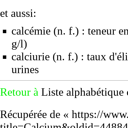
et aussi:
calcémie (n. f.) : teneur 
g/l)
calciurie (n. f.) : taux d'
urines
Retour à
Liste alphabétique 
Récupérée de «
https://www
title=Calcium&oldid=4488