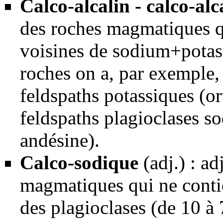
Calco-alcalin - calco-alc
des
roches magmatiques
q
voisines de
sodium
+
pota
roches on a, par exemple,
feldspaths
potassiques (
or
feldspaths
plagioclases so
andésine
).
Calco-sodique
(adj.) : ad
magmatiques
qui ne cont
des plagioclases (de 10 à