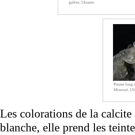
galène
, Ukraine
Prisme long d
Missouri, US
Les colorations de la calcite
blanche, elle prend les teint