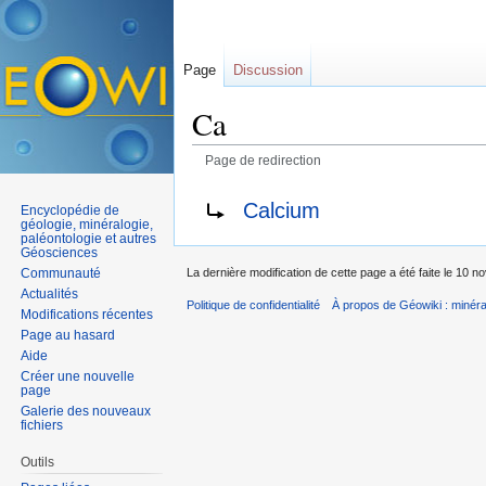
Page
Discussion
Ca
Page de redirection
Aller à :
navigation
,
rechercher
Rediriger vers :
Calcium
Encyclopédie de
géologie, minéralogie,
paléontologie et autres
Géosciences
Communauté
La dernière modification de cette page a été faite le 10 
Actualités
Politique de confidentialité
À propos de Géowiki : minérau
Modifications récentes
Page au hasard
Aide
Créer une nouvelle
page
Galerie des nouveaux
fichiers
Outils