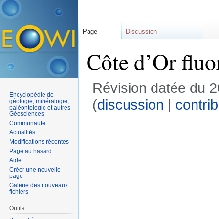
Page
Discussion
Côte d’Or fluor
Révision datée du 2
Encyclopédie de
(
discussion
|
contrib
géologie, minéralogie,
paléontologie et autres
Géosciences
Communauté
Actualités
Modifications récentes
Page au hasard
Aide
Créer une nouvelle
page
Galerie des nouveaux
fichiers
Outils