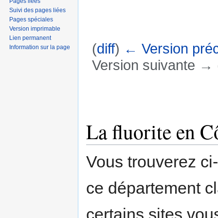
Pages liées
Suivi des pages liées
Pages spéciales
Version imprimable
Lien permanent
(
diff
)
← Version pré
Information sur la page
Version suivante → (
Aller à :
navigation
,
rechercher
La fluorite en C
Vous trouverez ci
ce département c
certains sites vou