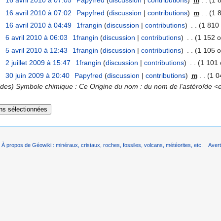
16 avril 2010 à 07:05
‎
Papyfred
(
discussion
|
contributions
)
‎
m
. .
(1 
16 avril 2010 à 07:02
‎
Papyfred
(
discussion
|
contributions
)
‎
m
. .
(1 
16 avril 2010 à 04:49
‎
1frangin
(
discussion
|
contributions
)
‎
. .
(1 810 
6 avril 2010 à 06:03
‎
1frangin
(
discussion
|
contributions
)
‎
. .
(1 152 o
5 avril 2010 à 12:43
‎
1frangin
(
discussion
|
contributions
)
‎
. .
(1 105 o
2 juillet 2009 à 15:47
‎
1frangin
(
discussion
|
contributions
)
‎
. .
(1 101 
30 juin 2009 à 20:40
‎
Papyfred
(
discussion
|
contributions
)
‎
m
. .
(1 0
nides) Symbole chimique : Ce Origine du nom : du nom de l'astéroïde
À propos de Géowiki : minéraux, cristaux, roches, fossiles, volcans, météorites, etc.
Aver