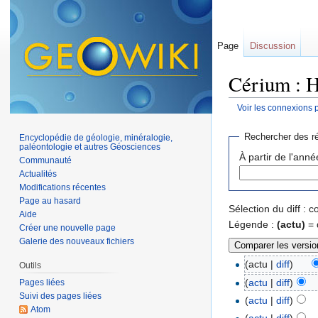
Page
Discussion
Cérium : H
Voir les connexions 
Aller à :
navigation
,
Rechercher des ré
Encyclopédie de géologie, minéralogie,
paléontologie et autres Géosciences
À partir de l'anné
Communauté
Actualités
Modifications récentes
Page au hasard
Sélection du diff :
Aide
Légende :
(actu)
= 
Créer une nouvelle page
Galerie des nouveaux fichiers
(actu |
diff
)
Outils
(
actu
|
diff
)
Pages liées
Suivi des pages liées
(
actu
|
diff
)
Atom