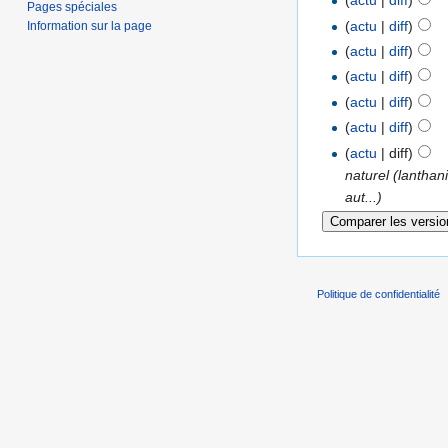
(
actu
|
diff
)
Pages spéciales
(
actu
|
diff
)
Information sur la page
(
actu
|
diff
)
(
actu
|
diff
)
(
actu
|
diff
)
(
actu
|
diff
)
(
actu
| diff)
naturel (lantha
aut...)
Politique de confidentialité