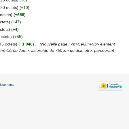
826 octets)
(+6)
820 octets)
(+10)
octets)
(+658)
ctets)
(+47)
ctets)
(+4)
octets)
(+55)
46 octets)
(+1 046)
‎
. .
(Nouvelle page : <b>Cérium</b> élément
 <em>Cérès</em>, astéroïde de 750 km de diamètre, parcourant
tissements