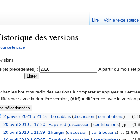
Lire
Voir le texte source
istorique des versions
pour cette page
rechercher
visions
e (et précédentes) :
À partir du mois (et 
 cochez les boutons radio des versions à comparer et appuyez sur entrée
différence avec la dernière version,
(diff)
= différence avec la version 
2 janvier 2021 à 21:16
‎
Le sablais
(
discussion
|
contributions
)
‎
. .
(1 8
20 avril 2010 à 17:20
‎
Papyfred
(
discussion
|
contributions
)
‎
m
. .
(1 
20 avril 2010 à 11:39
‎
1frangin
(
discussion
|
contributions
)
‎
. .
(1 835 