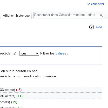
Se connecter
Rechercher
Afficher l’historique
Aide
précédents) :
Filtrer les
balises
:
 ou sur le bouton en bas.
précédente,
m
= modification mineure.
33 octets)
(-3)
836 octets)
(+1)
octets)
(+9)