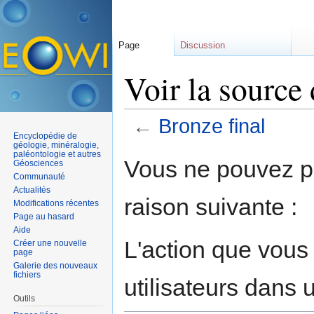
Page
Discussion
Voir la source 
←
Bronze final
Encyclopédie de
Aller à :
navigation
,
rechercher
géologie, minéralogie,
paléontologie et autres
Vous ne pouvez pa
Géosciences
Communauté
Actualités
raison suivante :
Modifications récentes
Page au hasard
Aide
L'action que vous
Créer une nouvelle
page
Galerie des nouveaux
fichiers
utilisateurs dans
Outils