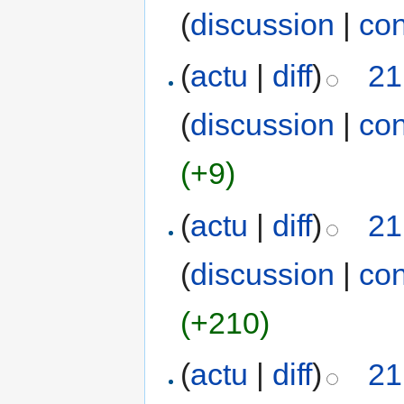
(
discussion
|
con
(
actu
|
diff
)
21
(
discussion
|
con
(+9)
(
actu
|
diff
)
21
(
discussion
|
con
(+210)
(
actu
|
diff
)
21