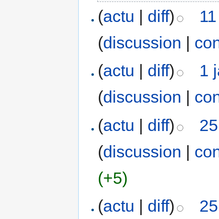
(
actu
|
diff
)
11
(
discussion
|
con
(
actu
|
diff
)
1 
(
discussion
|
con
(
actu
|
diff
)
25
(
discussion
|
con
(+5)
(
actu
|
diff
)
25