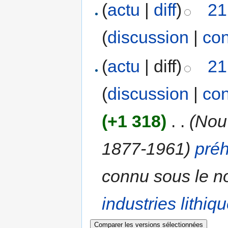
(
actu
|
diff
)
21
(
discussion
|
con
(
actu
| diff)
21
(
discussion
|
con
(+1 318)
‎
. .
(Nou
1877-1961)
préh
connu sous le nom
industries lithiq