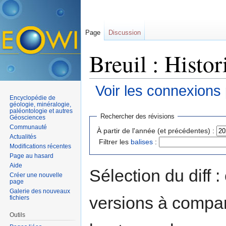
Page
Discussion
Breuil : Histor
Voir les connexions
Encyclopédie de
Aller à :
navigation
,
rechercher
géologie, minéralogie,
paléontologie et autres
Rechercher des révisions
Géosciences
Communauté
À partir de l'année (et précédentes) :
Actualités
Filtrer les
balises
:
Modifications récentes
Page au hasard
Aide
Sélection du diff 
Créer une nouvelle
page
Galerie des nouveaux
versions à compar
fichiers
Outils