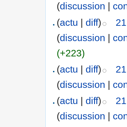
(
discussion
|
con
(
actu
|
diff
)
21
(
discussion
|
con
(+223)
(
actu
|
diff
)
21
(
discussion
|
con
(
actu
|
diff
)
21
(
discussion
|
con