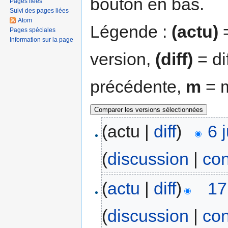
bouton en bas.
Pages liées
Suivi des pages liées
Atom
Légende :
(actu)
=
Pages spéciales
Information sur la page
version,
(diff)
= di
précédente,
m
= m
(actu |
diff
)
6 
(
discussion
|
con
(
actu
|
diff
)
17
(
discussion
|
con