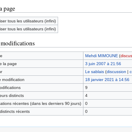
la page
ser tous les utilisateurs (infini)
ser tous les utilisateurs (infini)
 modifications
ge
Mehdi MIMOUNE
(
discu
e la page
3 juin 2007 à 21:56
ur
Le sablais
(
discussion
|
c
e modification
18 janvier 2021 à 14:56
difications
9
urs distincts
4
tions récentes (dans les derniers 90 jours)
0
istincts récents
0