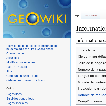
Page
Discussion
Informatio
Aller à :
navigation
,
Informations d
Encyclopédie de géologie, minéralogie,
paléontologie et autres Géosciences
Titre affiché
Communauté
Clé de tri par défa
Actualités
Modifications récentes
Taille de la page (
Page au hasard
Numéro de la pag
Aide
Langue du contenu
Créer une nouvelle page
Galerie des nouveaux fichiers
Modèle de contenu
Indexation par rob
Outils
Pages liées
Nombre de redirect
Suivi des pages liées
Comptée comme p
Pages spéciales