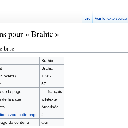
Lire
Voir le texte source
ns pour « Brahic »
rechercher
e base
Brahic
ut
Brahic
en octets)
1 587
e
571
 de la page
fr - français
 de la page
wikitexte
ots
Autorisée
ions vers cette page
2
age de contenu
Oui