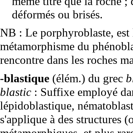
même titre que la roche ; d
déformés ou brisés.
NB : Le porphyroblaste, est 
métamorphisme du phénoblast
rencontre dans les roches
ma
-blastique
(élém.) du grec
b
blastic
: Suffixe employé dan
lépidoblastique, nématoblast
s'applique à des
structures
(
métamorphiques
, et plus r