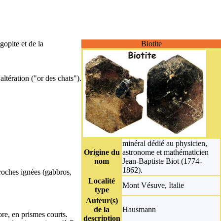
gopite et de la
Biotite
altération ("or des chats").
minéral dédié au physicien,
Origine du
astronome
et mathématicien
nom
Jean-Baptiste
Biot
(1774-
1862).
roches ignées
(
gabbros
,
Localité
Mont Vésuve, Italie
type
Auteur(s)
de la
Hausmann
re, en prismes courts.
description