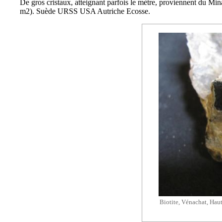
De gros cristaux, atteignant parfois le mètre, proviennent du Min
m2). Suède URSS USA Autriche Ecosse.
Biotite, Vénachat, Hau