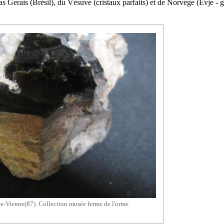
as Gerais (Brésil), du Vésuve (cristaux parfaits) et de Norvège (Evje - 
te-Vienne(87). Collection musée ferme de l'orme.