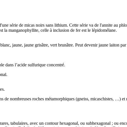
d'une série de
micas
noirs sans
lithium
. Cette série va de l'annite au phlo
st la manganophyllite, celle à inclusion de fer est le lépidomélane.
blanc, jaune, jaune grisâtre, vert brunâtre. Peut devenir jaune laiton par 
ble dans l’acide sulfurique concentré.
onal.
es.
ans de nombreuses
roches métamorphiques
(
gneiss
,
micaschistes
, …) et
 rares, tabulaires, avec un contour hexagonal, ou subhexagonal ; ou enco