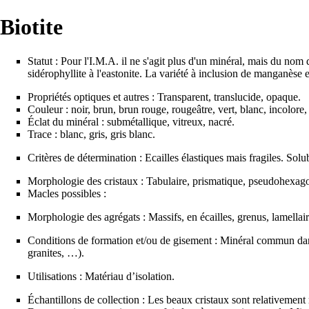
Biotite
Statut : Pour l'
I.M.A.
il ne s'agit plus d'un
minéral
, mais du nom 
sidérophyllite à l'eastonite. La variété à inclusion de manganèse e
Propriétés optiques et autres : Transparent, translucide, opaque.
Couleur : noir, brun, brun rouge, rougeâtre, vert, blanc, incolore, 
Éclat du minéral : submétallique, vitreux, nacré.
Trace : blanc, gris, gris blanc.
Critères de détermination : Ecailles élastiques mais fragiles. Solu
Morphologie des cristaux : Tabulaire, prismatique, pseudohexag
Macles possibles :
Morphologie des agrégats : Massifs, en écailles, grenus, lamellair
Conditions de formation et/ou de gisement : Minéral commun d
granites
, …).
Utilisations : Matériau d’isolation.
Échantillons de collection : Les beaux cristaux sont relativement