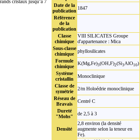
grands cristaux jusqu’à 7
Date de la
1847
publication
Référence
de la
publication
Classe
VIII SILICATES
Groupe
chimique
d'appartenance :
Mica
Sous-classe
phyllosilicates
chimique
Formule
K(Mg,Fe)
(OH,F)
(Si
AlO
)
3
2
3
10
chimique
Système
Monoclinique
cristallin
Classe de
2/m Holoédrie monoclinique
symétrie
Réseau de
Centré C
Bravais
Dureté
de 2,5 à 3
"Mohs"
2,8 environ (la densité
Densité
augmente selon la teneur en
Fe).