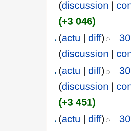
(
discussion
|
con
(+3 046)
(
actu
|
diff
)
30
(
discussion
|
con
(
actu
|
diff
)
30
(
discussion
|
con
(+3 451)
(
actu
|
diff
)
30