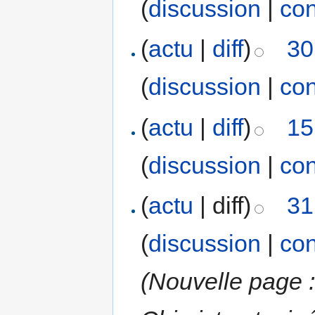
(
discussion
|
con
(
actu
|
diff
)
30
(
discussion
|
con
(
actu
|
diff
)
15
(
discussion
|
con
(
actu
| diff)
31
(
discussion
|
con
(Nouvelle page :