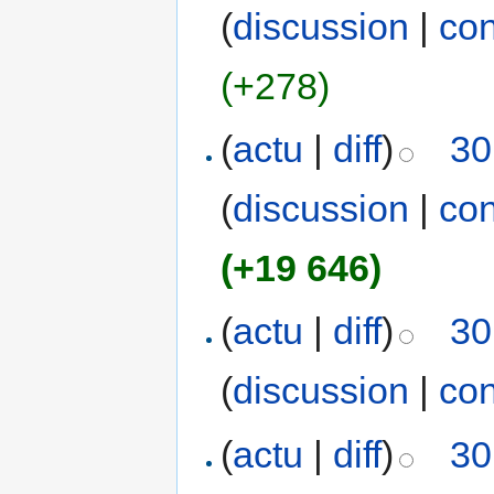
(
discussion
|
con
(+278)
(
actu
|
diff
)
30
(
discussion
|
con
(+19 646)
(
actu
|
diff
)
30
(
discussion
|
con
(
actu
|
diff
)
30