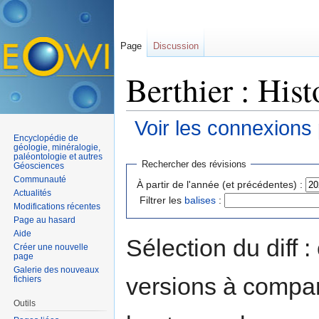
Page
Discussion
Berthier : Hist
Voir les connexions
Encyclopédie de
Aller à :
navigation
,
rechercher
géologie, minéralogie,
paléontologie et autres
Rechercher des révisions
Géosciences
Communauté
À partir de l'année (et précédentes) :
Actualités
Filtrer les
balises
:
Modifications récentes
Page au hasard
Aide
Sélection du diff 
Créer une nouvelle
page
Galerie des nouveaux
versions à compar
fichiers
Outils