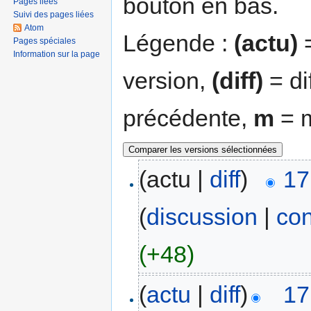
bouton en bas.
Pages liées
Suivi des pages liées
Atom
Légende :
(actu)
=
Pages spéciales
Information sur la page
version,
(diff)
= di
précédente,
m
= m
(actu |
diff
)
17
(
discussion
|
con
(+48)
(
actu
|
diff
)
17