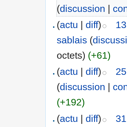
(
discussion
|
con
(
actu
|
diff
)
13
sablais
(
discuss
octets)
(+61)
(
actu
|
diff
)
25
(
discussion
|
con
(+192)
(
actu
|
diff
)
31