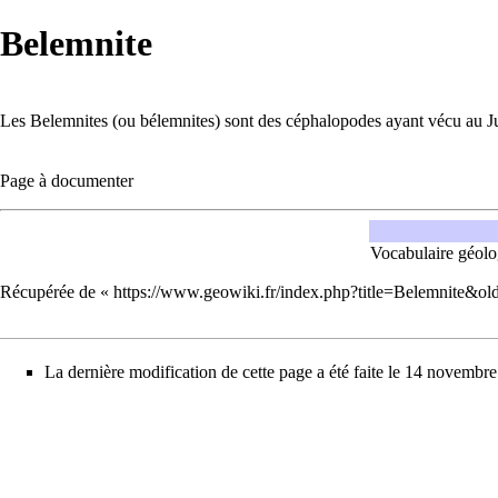
Belemnite
Les Belemnites (ou bélemnites) sont des
céphalopodes
ayant vécu au
J
Page à documenter
Vocabulaire géol
Récupérée de «
https://www.geowiki.fr/index.php?title=Belemnite&o
La dernière modification de cette page a été faite le 14 novembr