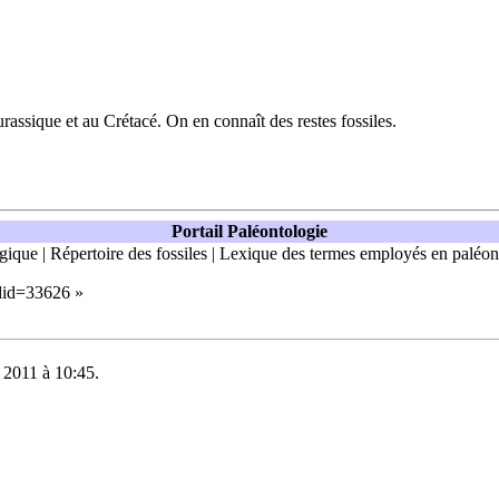
urassique
et au
Crétacé
. On en connaît des restes
fossiles
.
Portail Paléontologie
ogique
|
Répertoire des fossiles
|
Lexique des termes employés en paléont
ldid=33626
»
e 2011 à 10:45.