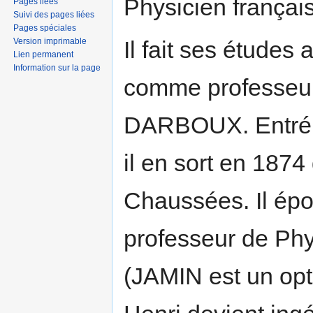
Physicien français
Pages liées
Suivi des pages liées
Pages spéciales
Version imprimable
Il fait ses études
Lien permanent
Information sur la page
comme professeur
DARBOUX. Entré à
il en sort en 1874
Chaussées. Il épo
professeur de Phy
(JAMIN est un opt