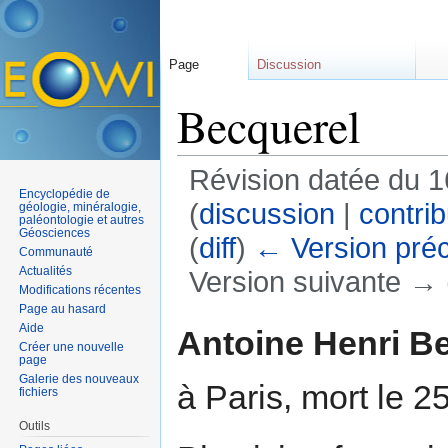
Page
Discussion
Becquerel
Révision datée du 1
Encyclopédie de
(
discussion
|
contrib
géologie, minéralogie,
paléontologie et autres
Géosciences
(
diff
)
← Version pré
Communauté
Actualités
Version suivante → (
Modifications récentes
Aller à :
navigation
,
rechercher
Page au hasard
Aide
Antoine Henri B
Créer une nouvelle
page
Galerie des nouveaux
à Paris, mort le 2
fichiers
Outils