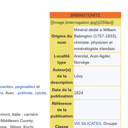
BABINGTONITE
[[Image:|interrogation.jpg}}|250px]]
Minéral dédié à William
Origine du
Babington (1757-1833),
nom
chimiste, physicien et
minéralogiste irlandais.
Localité
Arendal, Aust-Agder,
type
Norvège.
Auteur(s)
de la
Lévy.
description
granites
,
pegmatites
et
Date de la
1824
ns
. Avec :
préhnite
,
calcite
,
publication
Référence
de la
ont, Italie ; carrière
publication
 Middlesex County,
VIII SILICATES
. Groupe
Classe
ne ; Mitani, Kochi