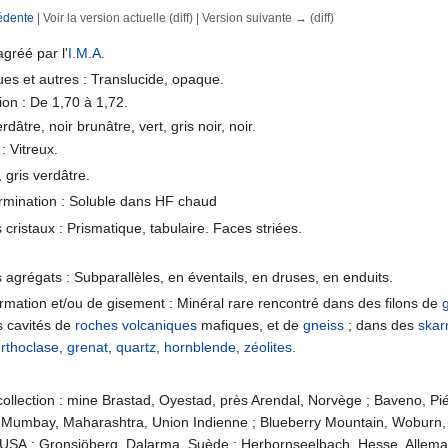
édente
| Voir la version actuelle (diff) | Version suivante → (diff)
rechercher
agréé par l'
I.M.A.
ues et autres : Translucide, opaque.
tion : De 1,70 à 1,72.
rdâtre, noir brunâtre, vert, gris noir, noir.
: Vitreux.
, gris verdâtre.
ermination : Soluble dans HF chaud
cristaux : Prismatique, tabulaire. Faces striées.
agrégats : Subparallèles, en éventails, en druses, en enduits.
rmation et/ou de gisement : Minéral rare rencontré dans des filons de
s cavités de
roches volcaniques
mafiques, et de
gneiss
; dans des
skar
rthoclase
,
grenat
,
quartz
,
hornblende
,
zéolites
.
collection : mine Brastad, Oyestad, près Arendal, Norvège ; Baveno, Piém
s Mumbay, Maharashtra, Union Indienne ; Blueberry Mountain, Woburn,
USA ; Gronsjöberg, Dalarma, Suède ; Herbornseelbach, Hesse, Allemag