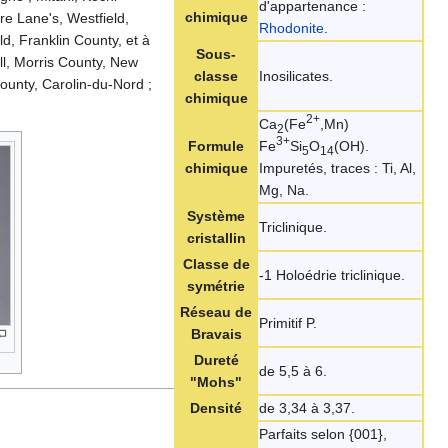
d'appartenance :
chimique
ère Lane's, Westfield,
Rhodonite
.
d, Franklin County, et à
Sous-
ll, Morris County, New
classe
Inosilicates.
ounty, Carolin-du-Nord ;
chimique
2+
Ca
(Fe
,Mn)
2
3+
Formule
Fe
Si
O
(OH).
5
14
chimique
Impuretés, traces : Ti, Al,
Mg, Na.
Système
Triclinique.
cristallin
Classe de
-1 Holoédrie triclinique.
symétrie
Réseau de
Primitif P.
Bravais
Dureté
de 5,5 à 6.
"Mohs"
Densité
de 3,34 à 3,37.
Parfaits selon {001},