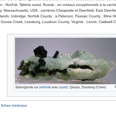
 ; Noril'sk, Sibérie ouest, Russie ; en cristaux exceptionnels à la carri
 Massachusetts, USA ; carrières Cheapside et Deerfield, East Deerfiel
ands, Uxbridge, Norfolk County ; à Paterson, Passaic County ; Mine Hi
e Goose Creek, Leesburg, Loudoun County, Virginie ; Lenoir, Caldwell C
Babingtonite sur
préhnite
avec
quartz
, Qiaojia, Zhaotang (Chine)
fiches minéraux