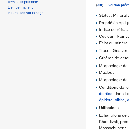
Version imprimable
(
diff
)
← Version préc
Lien permanent
Aller à :
navigation
,
Information sur la page
Statut : Minéral 
Propriétés optiq
Indice de réfrac
Couleur : Noir ve
Éclat du minéral 
Trace : Gris vert
Critères de dét
Morphologie des 
Macles :
Morphologie des 
Conditions de fo
diorites
, dans le
épidote
,
albite
,
o
Utilisations :
Échantillons de 
Khandivali, prè
Massachusetts, 