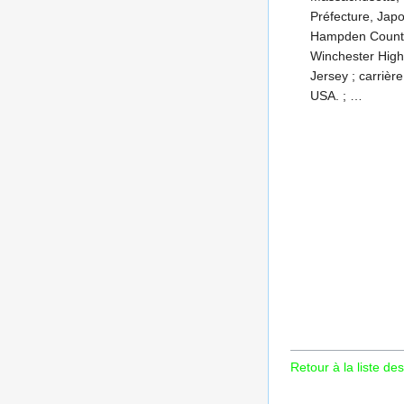
Préfecture, Japon
Hampden County,
Winchester Highl
Jersey ; carrièr
USA. ; …
Retour à la liste des