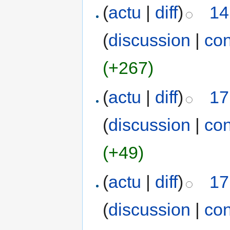
(
actu
|
diff
)
14
(
discussion
|
con
(+267)
(
actu
|
diff
)
17
(
discussion
|
con
(+49)
(
actu
|
diff
)
17
(
discussion
|
con