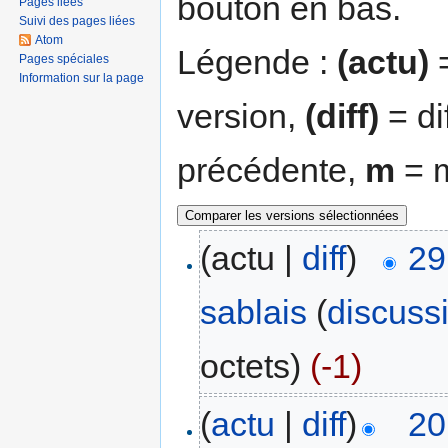
bouton en bas.
Pages liées
Suivi des pages liées
Atom
Légende :
(actu)
=
Pages spéciales
Information sur la page
version,
(diff)
= di
précédente,
m
= m
(actu |
diff
)
29
sablais
(
discuss
octets)
(-1)
(
actu
|
diff
)
20