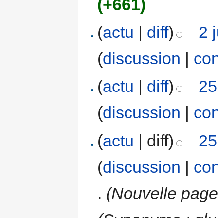
(+661)
(
actu
|
diff
)
2 
(
discussion
|
con
(
actu
|
diff
)
25
(
discussion
|
con
(
actu
| diff)
25
(
discussion
|
con
.
(Nouvelle page