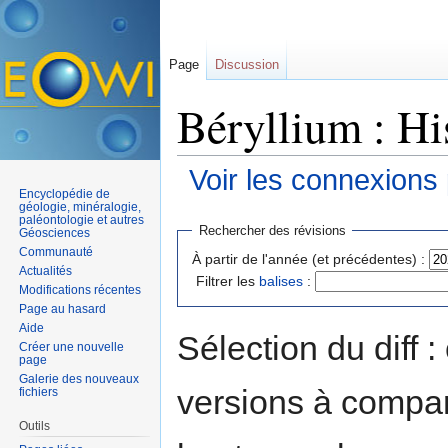
Page
Discussion
Béryllium : Hi
Voir les connexions
Encyclopédie de
Aller à :
navigation
,
rechercher
géologie, minéralogie,
paléontologie et autres
Rechercher des révisions
Géosciences
Communauté
À partir de l'année (et précédentes) :
Actualités
Filtrer les
balises
:
Modifications récentes
Page au hasard
Aide
Sélection du diff 
Créer une nouvelle
page
Galerie des nouveaux
versions à compar
fichiers
Outils