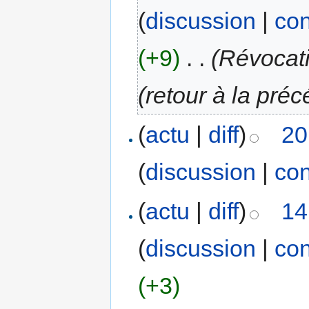
(
discussion
|
con
(+9)
‎
. .
(Révocat
(retour à la pré
(
actu
|
diff
)
20
(
discussion
|
con
(
actu
|
diff
)
14
(
discussion
|
con
(+3)