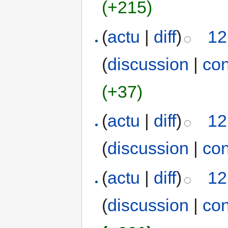
(+215)
(
actu
|
diff
)
12
(
discussion
|
con
(+37)
(
actu
|
diff
)
12
(
discussion
|
con
(
actu
|
diff
)
12
(
discussion
|
con