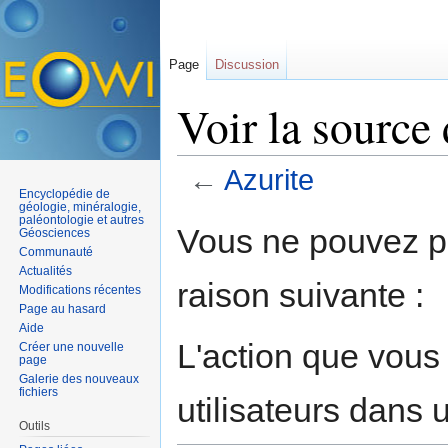
Page
Discussion
Voir la source
←
Azurite
Encyclopédie de
Aller à :
navigation
,
rechercher
géologie, minéralogie,
paléontologie et autres
Vous ne pouvez pa
Géosciences
Communauté
Actualités
raison suivante :
Modifications récentes
Page au hasard
Aide
L'action que vous
Créer une nouvelle
page
Galerie des nouveaux
fichiers
utilisateurs dans
Outils