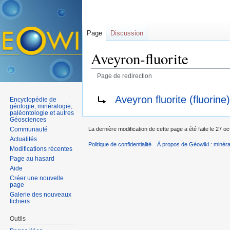
Page
Discussion
Aveyron-fluorite
Page de redirection
Aller à :
navigation
,
rechercher
Rediriger vers :
Aveyron fluorite (fluorine)
Encyclopédie de
géologie, minéralogie,
paléontologie et autres
Géosciences
Communauté
La dernière modification de cette page a été faite le 27 o
Actualités
Politique de confidentialité
À propos de Géowiki : minérau
Modifications récentes
Page au hasard
Aide
Créer une nouvelle
page
Galerie des nouveaux
fichiers
Outils