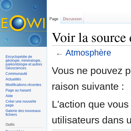
Page
Discussion
Voir la source
←
Atmosphère
Encyclopédie de
Aller à :
navigation
,
rechercher
géologie, minéralogie,
paléontologie et autres
Vous ne pouvez pa
Géosciences
Communauté
Actualités
raison suivante :
Modifications récentes
Page au hasard
Aide
L'action que vous
Créer une nouvelle
page
Galerie des nouveaux
fichiers
utilisateurs dans
Outils